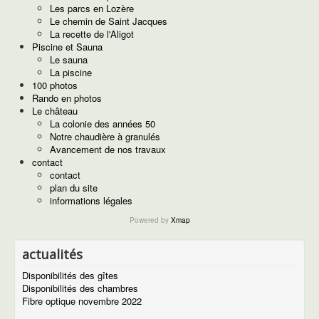
descriptif du gîte Déroc
Les parcs en Lozère
descriptif du gîte Puech
Le chemin de Saint Jacques
Photos de gîtes
La recette de l'Aligot
Tarifs des gîtes
Piscine et Sauna
Disponibilité des gîtes
Le sauna
Le gîte de la place du village
La piscine
Descriptif du gîte de la place du village
100 photos
Extrait du catalogue gîte de France
Rando en photos
Tarifs
Le château
Disponibilités
La colonie des années 50
Photos du gîte de la place du village
Notre chaudière à granulés
Tarifs et disponibilités
Avancement de nos travaux
Tarifs
contact
Disponibilités
contact
Venir à MARCHASTEL
plan du site
Les chambres d'hôtes
informations légales
Tourisme
Powered by
Xmap
Village de Marchastel
Photos du village
historique de Marchastel
actualités
Lieux touristiques
Disponibilités des gîtes
Nasbinals
Disponibilités des chambres
Le village d'Aubrac
Fibre optique novembre 2022
Laguiole
Le château de la Baume