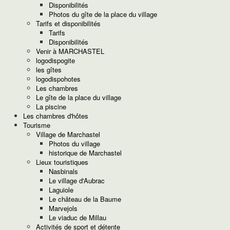
Disponibilités
Photos du gîte de la place du village
Tarifs et disponibilités
Tarifs
Disponibilités
Venir à MARCHASTEL
logodispogite
les gîtes
logodispohotes
Les chambres
Le gîte de la place du village
La piscine
Les chambres d'hôtes
Tourisme
Village de Marchastel
Photos du village
historique de Marchastel
Lieux touristiques
Nasbinals
Le village d'Aubrac
Laguiole
Les gîtes
Le château de la Baume
Les gîtes Aubrac
Marvejols
descriptif du gîte Aubrac
Le viaduc de Millau
Descritif du gîte Bès
Activités de sport et détente