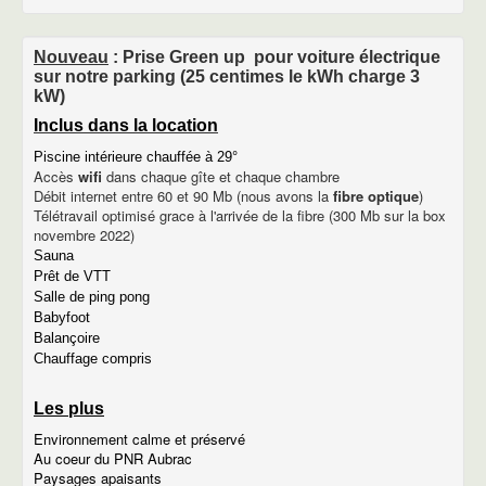
Marvejols
Le viaduc de Millau
Activités de sport et détente
Nouveau
: Prise Green up pour voiture électrique
A voir sur le plateau de l'Aubrac
sur notre parking (25 centimes le kWh charge 3
Les parcs en Lozère
kW)
Le chemin de Saint Jacques
Inclus dans la location
La recette de l'Aligot
Piscine et Sauna
Piscine intérieure chauffée à 29°
Le sauna
Accès
wifi
dans chaque gîte et chaque chambre
La piscine
Débit internet entre 60 et 90 Mb (nous avons la
fibre optique
)
100 photos
Télétravail optimisé grace à l'arrivée de la fibre (300 Mb sur la box
Rando en photos
novembre 2022)
Le château
Sauna
La colonie des années 50
Prêt de VTT
Notre chaudière à granulés
Salle de ping pong
Avancement de nos travaux
Babyfoot
contact
Balançoire
contact
Chauffage compris
plan du site
informations légales
Les plus
Environnement calme et préservé
Au coeur du PNR Aubrac
Paysages apaisants