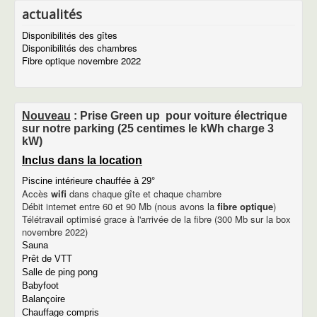
Marvejols
actualités
Le viaduc de Millau
Activités de sport et détente
Disponibilités des gîtes
A voir sur le plateau de l'Aubrac
Disponibilités des chambres
Les parcs en Lozère
Fibre optique novembre 2022
Le chemin de Saint Jacques
La recette de l'Aligot
Piscine et Sauna
Le sauna
Nouveau
: Prise Green up pour voiture électrique
La piscine
sur notre parking (25 centimes le kWh charge 3
100 photos
kW)
Rando en photos
Inclus dans la location
Le château
La colonie des années 50
Piscine intérieure chauffée à 29°
Notre chaudière à granulés
Accès
wifi
dans chaque gîte et chaque chambre
Avancement de nos travaux
Débit internet entre 60 et 90 Mb (nous avons la
fibre optique
)
contact
Télétravail optimisé grace à l'arrivée de la fibre (300 Mb sur la box
contact
novembre 2022)
plan du site
Sauna
informations légales
Prêt de VTT
Salle de ping pong
Babyfoot
Balançoire
Chauffage compris