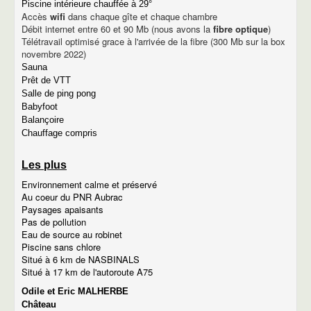
Piscine intérieure chauffée à 29°
descriptif du gîte Déroc
Accès
wifi
dans chaque gîte et chaque chambre
descriptif du gîte Puech
Débit internet entre 60 et 90 Mb (nous avons la
fibre optique
)
Photos de gîtes
Télétravail optimisé grace à l'arrivée de la fibre (300 Mb sur la box
Tarifs des gîtes
novembre 2022)
Disponibilité des gîtes
Sauna
Le gîte de la place du village
Prêt de VTT
Descriptif du gîte de la place du village
Salle de ping pong
Extrait du catalogue gîte de France
Tarifs
Babyfoot
Disponibilités
Balançoire
Photos du gîte de la place du village
Chauffage compris
Tarifs et disponibilités
Tarifs
Les plus
Disponibilités
Venir à MARCHASTEL
Environnement calme et préservé
Les chambres d'hôtes
Au coeur du PNR Aubrac
Tourisme
Paysages apaisants
Village de Marchastel
Pas de pollution
Photos du village
Eau de source au robinet
historique de Marchastel
Piscine sans chlore
Lieux touristiques
Situé à 6 km de NASBINALS
Nasbinals
Situé à 17 km de l'autoroute A75
Le village d'Aubrac
Odile et Eric MALHERBE
Laguiole
Château
Le château de la Baume