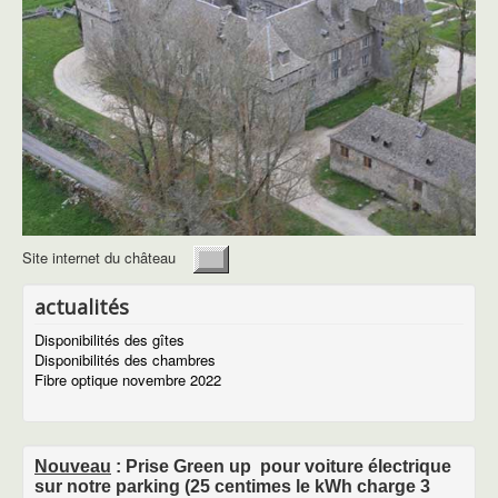
Site internet du château
actualités
Disponibilités des gîtes
Disponibilités des chambres
Fibre optique novembre 2022
Les gîtes
Les gîtes Aubrac
Nouveau
: Prise Green up pour voiture électrique
descriptif du gîte Aubrac
sur notre parking (25 centimes le kWh charge 3
Descritif du gîte Bès