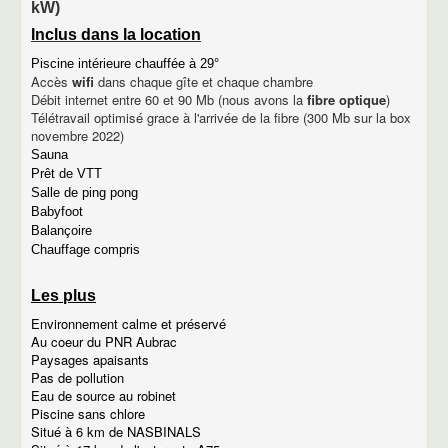
kW)
descriptif du gîte Déroc
descriptif du gîte Puech
Inclus dans la location
Photos de gîtes
Tarifs des gîtes
Piscine intérieure chauffée à 29°
Accès
wifi
dans chaque gîte et chaque chambre
Disponibilité des gîtes
Débit internet entre 60 et 90 Mb (nous avons la
fibre optique
)
Le gîte de la place du village
Télétravail optimisé grace à l'arrivée de la fibre (300 Mb sur la box
Descriptif du gîte de la place du village
novembre 2022)
Extrait du catalogue gîte de France
Tarifs
Sauna
Disponibilités
Prêt de VTT
Photos du gîte de la place du village
Salle de ping pong
Tarifs et disponibilités
Babyfoot
Tarifs
Balançoire
Disponibilités
Chauffage compris
Venir à MARCHASTEL
Les chambres d'hôtes
Les plus
Tourisme
Village de Marchastel
Environnement calme et préservé
Photos du village
Au coeur du PNR Aubrac
historique de Marchastel
Paysages apaisants
Lieux touristiques
Pas de pollution
Nasbinals
Eau de source au robinet
Le village d'Aubrac
Piscine sans chlore
Laguiole
Situé à 6 km de NASBINALS
Le château de la Baume